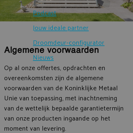
Brochures
Podcast
Sloten en beveiliging
Certificaten
Jouw ideale partner
Prefab gevelelementen
Droomdeur-configurator
Technische documenten
IsoStone dorpel voor aluminium 
Algemene voorwaarden
Nieuws
Verduurzaming
Droomdeur-configurator
Op al onze offertes, opdrachten en
overeenkomsten zijn de algemene
voorwaarden van de Koninklijke Metaal
Unie van toepassing, met inachtneming
van de wettelijk bepaalde garantietermijn
van onze producten ingaande op het
moment van levering.