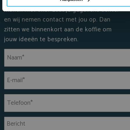
Wil je meer weten over atoom13 of kennis
maken met ons? Laat je gegevens achter
en wij nemen contact met jou op. Dan
zitten we binnenkort aan de koffie om
jouw ideeën te bespreken.
Naam
(Vereist)
E-
mailadres
(Vereist)
Telefoon*
(Vereist)
Bericht