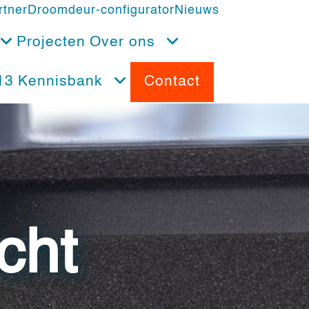
rtner
Droomdeur-configurator
Nieuws
Projecten
Over ons
13
Kennisbank
Contact
cht