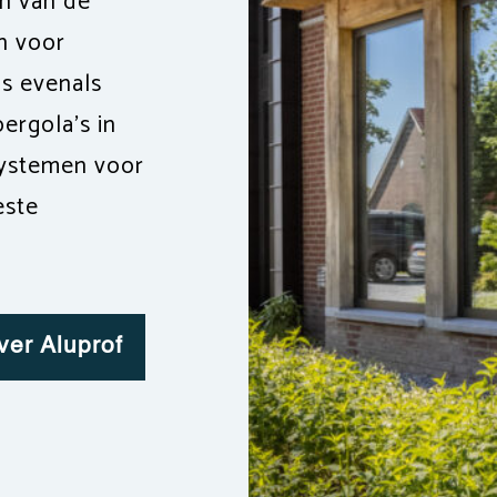
én van de
n voor
s evenals
rgola’s in
systemen voor
este
ver Aluprof