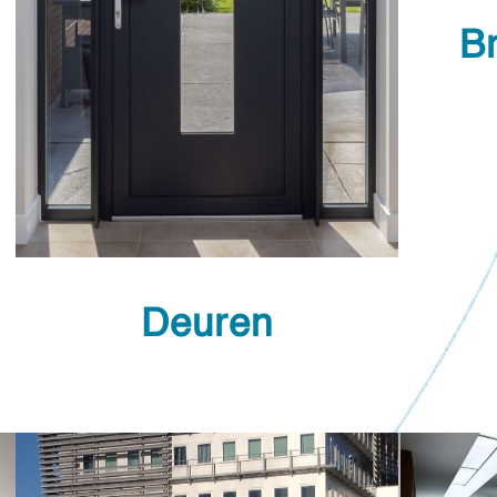
B
Deuren