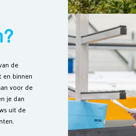
n?
 van de
t en binnen
aan voor de
en je dan
ws uit de
nten.