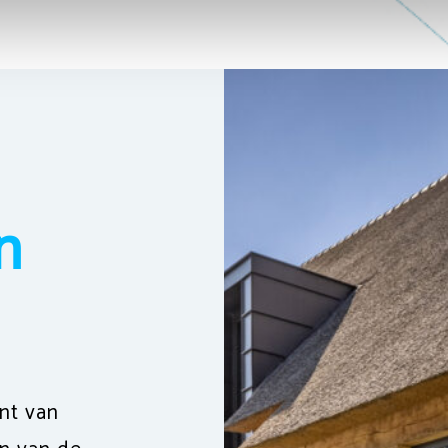
n
nt van