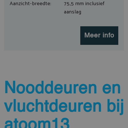
Aanzicht-breedte:
75,5 mm inclusief
aanslag
Meer info
Nooddeuren en
vluchtdeuren bij
atoom13