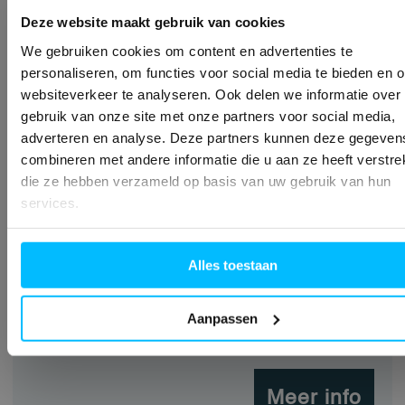
Deze website maakt gebruik van cookies
We gebruiken cookies om content en advertenties te
personaliseren, om functies voor social media te bieden en 
websiteverkeer te analyseren. Ook delen we informatie over
gebruik van onze site met onze partners voor social media,
adverteren en analyse. Deze partners kunnen deze gegeven
MB-79N SI
combineren met andere informatie die u aan ze heeft verstrek
die ze hebben verzameld op basis van uw gebruik van hun
services.
Thermische
vanaf Uf 1,46 W/m2K
isolatiewaarde:
Alles toestaan
Aanzicht-breedte:
75,5 mm inclusief
aanslag
Aanpassen
Meer info