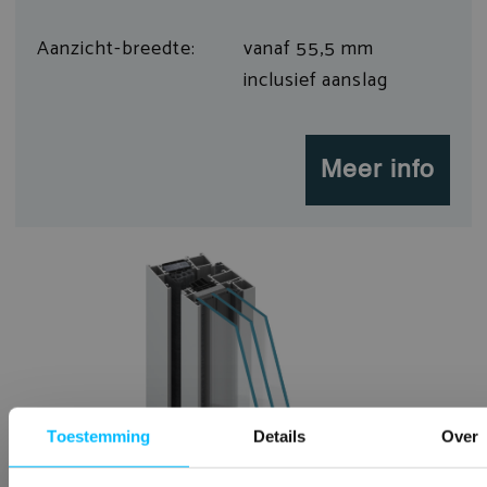
Aanzicht-breedte:
vanaf 55,5 mm
inclusief aanslag
Meer info
Toestemming
Details
Over