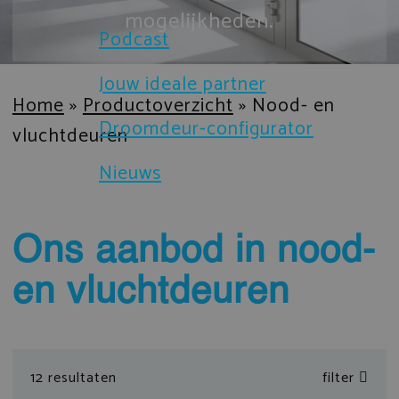
mogelijkheden.
Brochures
Podcast
Sloten en beveiliging
Certificaten
Jouw ideale partner
Prefab gevelelementen
Home
»
Productoverzicht
»
Nood- en
Droomdeur-configurator
Technische documenten
vluchtdeuren
IsoStone dorpel voor aluminium 
Nieuws
Verduurzaming
Droomdeur-configurator
Ons aanbod in nood-
en vluchtdeuren
12 resultaten
filter