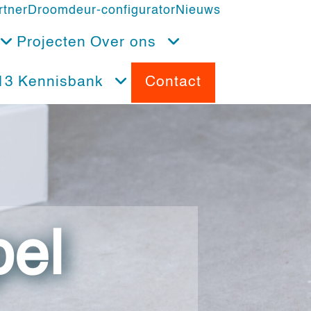
rtner
Droomdeur-configurator
Nieuws
Projecten
Over ons
13
Kennisbank
Contact
pel