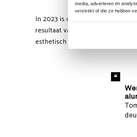
media, adverteren en analys
verstrekt of die ze hebben v
In 2023 is de IsoStone onderdorp
resultaat van een samenwerking 
esthetisch sterke oplossing ontwi
Wer
alu
Tom
deu