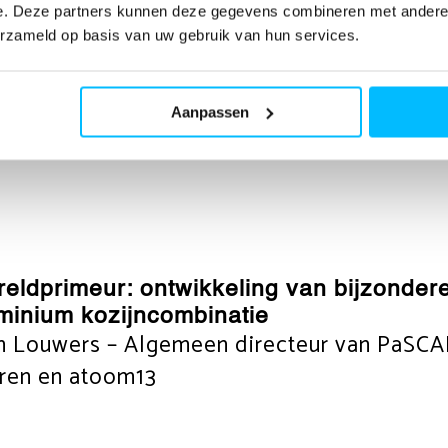
e. Deze partners kunnen deze gegevens combineren met andere i
erzameld op basis van uw gebruik van hun services.
el voor aluminium kozijnen op de markt gekome
tussen atoom13, BUVA en Aluprof. Samen hebb
Aanpassen
kkeld die de markt voor aluminium kozijnen e
eldprimeur: ontwikkeling van bijzondere
minium kozijncombinatie
 Louwers – Algemeen directeur van PaSCA
ren en atoom13