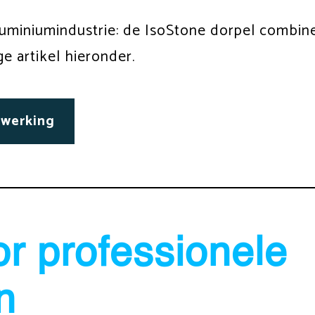
aluminiumindustrie: de IsoStone dorpel combin
ge artikel hieronder.
nwerking
r professionele
n