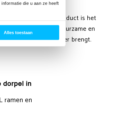
nformatie die u aan ze heeft
n. Dit innovatieve product is het
en deze partijen een duurzame en
Alles toestaan
n deuren een stap verder brengt.
 dorpel in
L ramen en