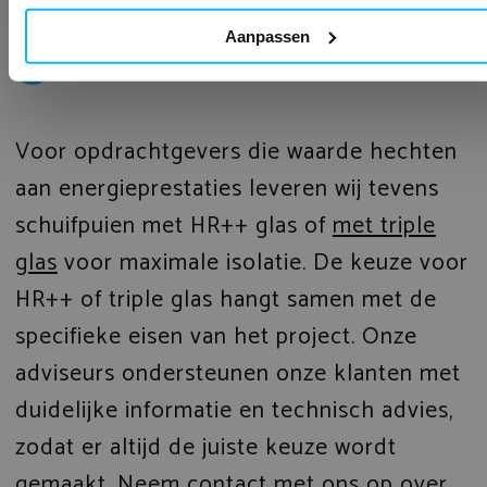
glas
Aanpassen
Voor opdrachtgevers die waarde hechten
aan energieprestaties leveren wij tevens
schuifpuien met HR++ glas of
met triple
glas
voor maximale isolatie. De keuze voor
HR++ of triple glas hangt samen met de
specifieke eisen van het project. Onze
adviseurs ondersteunen onze klanten met
duidelijke informatie en technisch advies,
zodat er altijd de juiste keuze wordt
gemaakt. Neem contact met ons op over