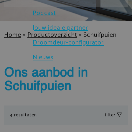
Brochures
Podcast
Sloten en beveiliging
Certificaten
Jouw ideale partner
Prefab gevelelementen
Home
»
Productoverzicht
»
Schuifpuien
Droomdeur-configurator
Technische documenten
IsoStone dorpel voor aluminium 
Nieuws
Verduurzaming
Droomdeur-configurator
Ons aanbod in
Schuifpuien
4 resultaten
filter