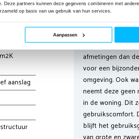
e. Deze partners kunnen deze gegevens combineren met andere i
Beschrijving
erzameld op basis van uw gebruik van hun services.
De MB-77HS is een 
Aanpassen
systeem. Dit syst
W/m2K
afmetingen dan de
voor een bijzond
omgeving. Ook wan
ief aanslag
neemt deze geen r
in de woning. Dit 
gebruikscomfort.
blijft het gebruik
structuur
van grote en zwar