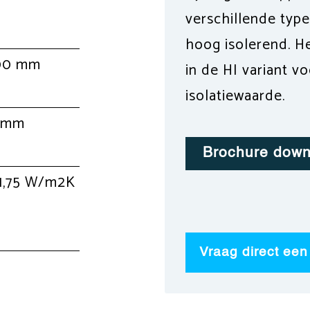
verschillende typ
hoog isolerend. He
00 mm
in de HI variant v
isolatiewaarde.
 mm
Brochure dow
 1,75 W/m2K
Vraag direct een