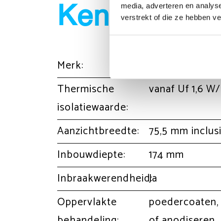
media, adverteren en analys
Kenmerken
verstrekt of die ze hebben v
Merk:
MB-77HS ST
Thermische
vanaf Uf 1,6 
isolatiewaarde:
Aanzichtbreedte:
75,5 mm inclus
Inbouwdiepte:
174 mm
Inbraakwerendheid:
Ja
Oppervlakte
poedercoaten, 
behandeling:
of anodiseren