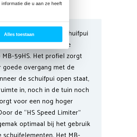
nformatie die u aan ze heeft
extra isolerend hef-schuifpui
Alles toestaan
eem ondersteunt grotere
 MB-59HS. Het profiel zorgt
er goede overgang met de
neer de schuifpui open staat,
uimte in, noch in de tuin noch
zorgt voor een nog hoger
Door de “HS Speed Limiter”
sgemak optimaal bij het gebruik
e schuifelementen. Het MB-