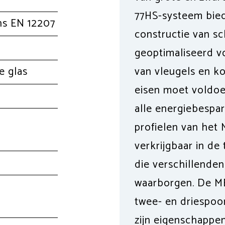
77HS-systeem bied
ns EN 12207
constructie van sch
geoptimaliseerd v
e glas
van vleugels en ko
eisen moet voldoe
alle energiebespar
profielen van het
verkrijgbaar in de
die verschillenden
waarborgen. De MB
twee- en driespoo
zijn eigenschappe