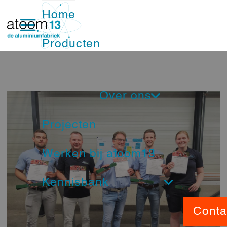
Home
Producten
Ramen
Over ons
Deuren
Projecten
Nieuwsbrief
Schuifpuien
Werken bij atoom13
Ons Team
Vliesgevels
Kennisbank
Service
Nood- en vluchtdeuren
Beeldbank
Conta
Showroom
Brandwerende kozijnen