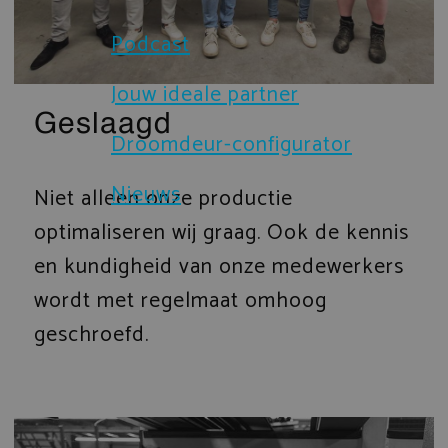
Brochures
Podcast
Sloten en beveiliging
Certificaten
Jouw ideale partner
Prefab gevelelementen
Geslaagd
Droomdeur-configurator
Technische documenten
IsoStone dorpel voor aluminium 
Nieuws
Niet alleen onze productie
Verduurzaming
Droomdeur-configurator
optimaliseren wij graag. Ook de kennis
en kundigheid van onze medewerkers
wordt met regelmaat omhoog
geschroefd.