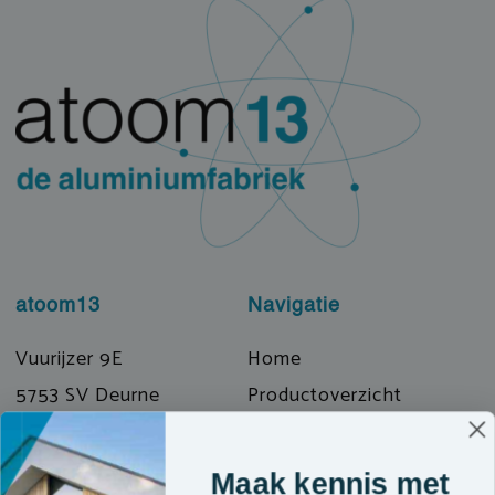
atoom13
Navigatie
Vuurijzer 9E
Home
5753 SV Deurne
Productoverzicht
T: 0493 319072
Prefab & Modulair
E: info@atoom13.nl
Over ons
Maak kennis met