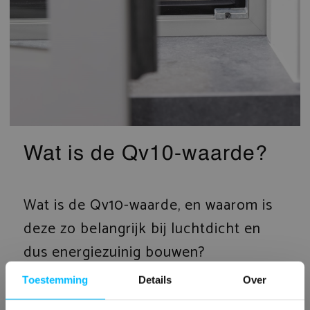
Wat is de Qv10-waarde?
Wat is de Qv10-waarde, en waarom is
deze zo belangrijk bij luchtdicht en
dus energiezuinig bouwen?
Toestemming
Details
Over