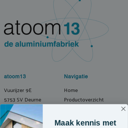
atoom13
Navigatie
Vuurijzer 9E
Home
5753 SV Deurne
Productoverzicht
T: 0493 319072
Prefab & Modulair
E: info@atoom13.nl
Over ons
Maak kennis met