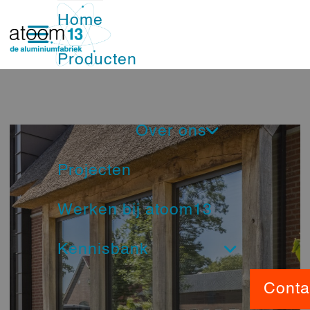
Home
Producten
Ramen
Over ons
Deuren
Projecten
Nieuwsbrief
Schuifpuien
Werken bij atoom13
Ons Team
Vliesgevels
Kennisbank
Service
Nood- en vluchtdeuren
Beeldbank
Conta
Showroom
Brandwerende kozijnen