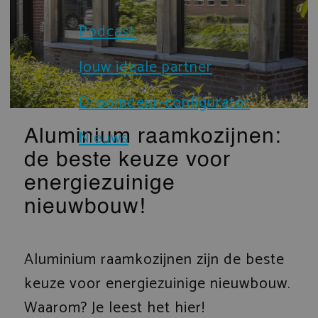
Brochures
Podcast
Sloten en beveiliging
Certificaten
Jouw ideale partner
Prefab gevelelementen
Droomdeur-configurator
Technische documenten
IsoStone dorpel voor aluminium 
Nieuws
Aluminium raamkozijnen:
Verduurzaming
Droomdeur-configurator
de beste keuze voor
energiezuinige
nieuwbouw!
Aluminium raamkozijnen zijn de beste
keuze voor energiezuinige nieuwbouw.
Waarom? Je leest het hier!