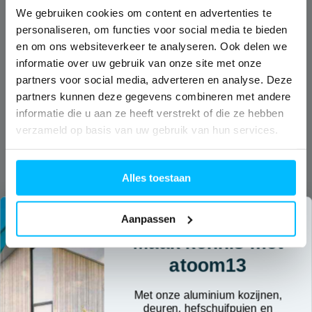
We gebruiken cookies om content en advertenties te
Brochures
Podcast
Sloten en beveiliging
personaliseren, om functies voor social media te bieden
en om ons websiteverkeer te analyseren. Ook delen we
Certificaten
Jouw ideale partner
informatie over uw gebruik van onze site met onze
Prefab gevelelementen
partners voor social media, adverteren en analyse. Deze
Droomdeur-configurator
partners kunnen deze gegevens combineren met andere
Technische documenten
IsoStone dorpel voor aluminium 
informatie die u aan ze heeft verstrekt of die ze hebben
verzameld op basis van uw gebruik van hun services.
Nieuws
atoom13
Navigatie
Verduurzaming
Droomdeur-configurator
Vuurijzer 9E
Home
Alles toestaan
5753 SV Deurne
Productoverzicht
T: 0493 319072
Prefab & Modulair
Aanpassen
E: info@atoom13.nl
Over ons
Maak kennis met
Kennisbank
atoom13
Contact
Met onze aluminium kozijnen,
deuren, hefschuifpuien en