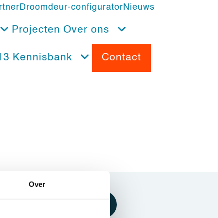
rtner
Droomdeur-configurator
Nieuws
Projecten
Over ons
13
Kennisbank
Contact
Over