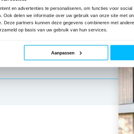
Vuurijzer 9E
Home
ent en advertenties te personaliseren, om functies voor social
5753 SV Deurne
Productoverzic
. Ook delen we informatie over uw gebruik van onze site met on
T: 0493 319072
Prefab & Modula
e. Deze partners kunnen deze gegevens combineren met andere i
erzameld op basis van uw gebruik van hun services.
E: info@atoom13.nl
Over ons
Kennisbank
Contact
Aanpassen