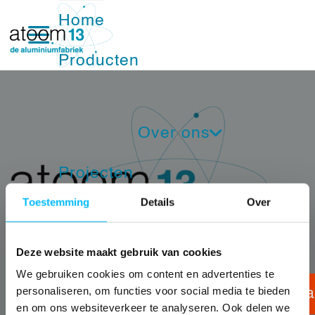
Home
Producten
Ramen
Over ons
Deuren
Projecten
Nieuwsbrief
Schuifpuien
Toestemming
Details
Over
Werken bij atoom13
Ons Team
Vliesgevels
Kennisbank
Deze website maakt gebruik van cookies
Service
Nood- en vluchtdeuren
We gebruiken cookies om content en advertenties te
personaliseren, om functies voor social media te bieden
Beeldbank
Conta
Showroom
Brandwerende kozijnen
atoom13
Navigatie
en om ons websiteverkeer te analyseren. Ook delen we