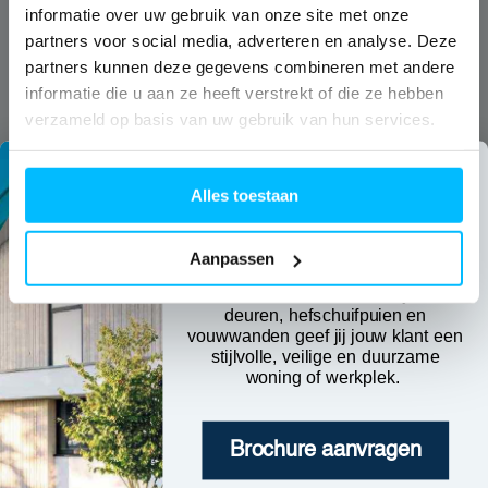
informatie over uw gebruik van onze site met onze
Brochures
Vuurijzer 9E
Home
Podcast
partners voor social media, adverteren en analyse. Deze
Sloten en beveiliging
5753 SV Deurne
Productoverzicht
partners kunnen deze gegevens combineren met andere
Certificaten
informatie die u aan ze heeft verstrekt of die ze hebben
Jouw ideale partner
T: 0493 319072
Prefab & Modulair
Prefab gevelelementen
verzameld op basis van uw gebruik van hun services.
E: info@atoom13.nl
Over ons
Droomdeur-configurator
Technische documenten
IsoStone dorpel voor aluminium 
Kennisbank
Alles toestaan
Nieuws
Maak kennis met
Contact
Verduurzaming
Droomdeur-configurator
atoom13
Aanpassen
Met onze aluminium kozijnen,
deuren, hefschuifpuien en
vouwwanden geef jij jouw klant een
stijlvolle, veilige en duurzame
woning of werkplek.
Algemene voorwaarden
Brochure aanvragen
Privacy policy