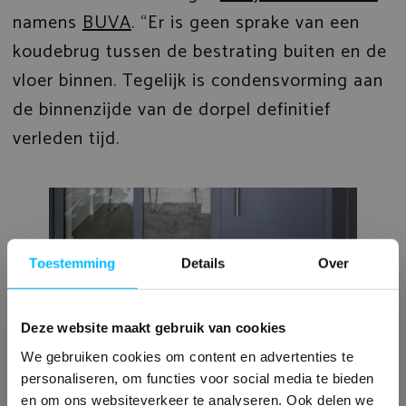
namens
BUVA
. “Er is geen sprake van een
koudebrug tussen de bestrating buiten en de
vloer binnen. Tegelijk is condensvorming aan
de binnenzijde van de dorpel definitief
verleden tijd.
Toestemming
Details
Over
Deze website maakt gebruik van cookies
IsoStone-dorpel bij de voordeur,
We gebruiken cookies om content en advertenties te
personaliseren, om functies voor social media te bieden
gecombineerd met aluminium kozijnen.
en om ons websiteverkeer te analyseren. Ook delen we