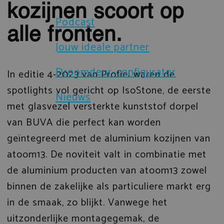
kozijnen scoort op
Brochures
Podcast
Sloten en beveiliging
alle fronten.
Certificaten
Jouw ideale partner
Prefab gevelelementen
Droomdeur-configurator
Technische documenten
In editie 4-2023 van Profiel waren de
IsoStone dorpel voor aluminium 
spotlights vol gericht op IsoStone, de eerste
Nieuws
Verduurzaming
met glasvezel versterkte kunststof dorpel
Droomdeur-configurator
van BUVA die perfect kan worden
geïntegreerd met de aluminium kozijnen van
atoom13. De noviteit valt in combinatie met
de aluminium producten van atoom13 zowel
binnen de zakelijke als particuliere markt erg
in de smaak, zo blijkt. Vanwege het
uitzonderlijke montagegemak, de