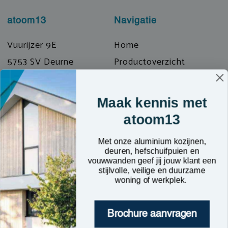
atoom13
Navigatie
Vuurijzer 9E
Home
5753 SV Deurne
Productoverzicht
T: 0493 319072
Prefab & Modulair
E: info@atoom13.nl
Over ons
Maak kennis met
Kennisbank
atoom13
Contact
Met onze aluminium kozijnen,
deuren, hefschuifpuien en
vouwwanden geef jij jouw klant een
stijlvolle, veilige en duurzame
woning of werkplek.
Brochure aanvragen
Algemene voorwaarden