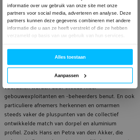
Zowel de voordeur als twee vaste
informatie over uw gebruik van onze site met onze
partners voor social media, adverteren en analyse. Deze
glaspanelen zijn gemonteerd op één
partners kunnen deze gegevens combineren met andere
enkel doorlopend deel van de IsoStone-
informatie die u aan ze heeft verstrekt of die ze hebben
verzameld op basis van uw gebruik van hun services.
dorpel.
Onderhoudsvrij
Alles toestaan
Aanpassen
De door Louwers en Van der Sloot genoemde
voordelen worden door steeds meer
gebouwexploitanten en -beheerders benut. En ook
particuliere afnemers herkennen en omarmen
steeds vaker de pluspunten van de collectief
ontwikkelde match van dorpel en aluminium
profiel. Zoals Hans en Petra van den Akker, die