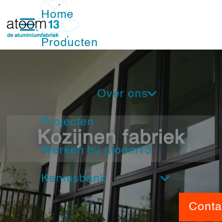
Home
Producten
Ramen
Over ons
Deuren
Projecten
Nieuwsbrief
Schuifpuien
Kozijnen fabriek
Werken bij atoom13
Ons Team
Vliesgevels
Kennisbank
Service
Nood- en vluchtdeuren
Beeldbank
Conta
Showroom
Brandwerende kozijnen