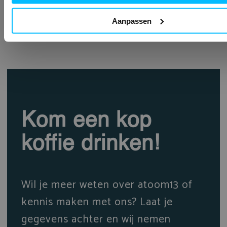
Aanpassen
Kom een kop
koffie drinken!
Wil je meer weten over atoom13 of
kennis maken met ons? Laat je
gegevens achter en wij nemen