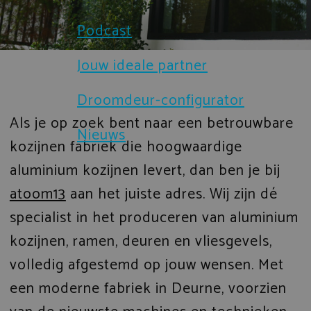
Brochures
Podcast
Sloten en beveiliging
Certificaten
Jouw ideale partner
Prefab gevelelementen
Droomdeur-configurator
Technische documenten
IsoStone dorpel voor aluminium 
Als je op zoek bent naar een betrouwbare
Nieuws
Verduurzaming
kozijnen fabriek die hoogwaardige
Droomdeur-configurator
aluminium kozijnen levert, dan ben je bij
atoom13
aan het juiste adres. Wij zijn dé
specialist in het produceren van aluminium
kozijnen, ramen, deuren en vliesgevels,
volledig afgestemd op jouw wensen. Met
een moderne fabriek in Deurne, voorzien