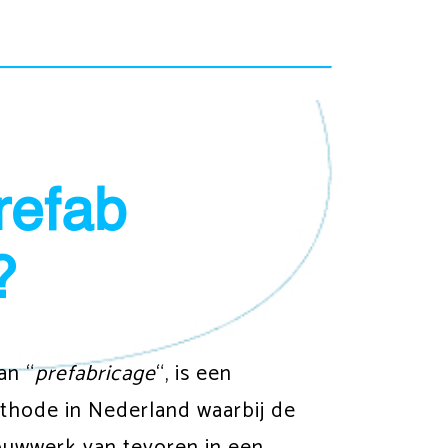
refab
?
an “
prefabricage
“, is een
hode in Nederland waarbij de
uwwerk van tevoren in een