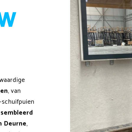
uw
waardige
ten
, van
-schuifpuien
ssembleerd
in Deurne
,