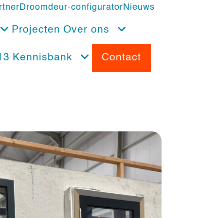
rtner
Droomdeur-configurator
Nieuws
Projecten
Over ons
13
Kennisbank
Contact