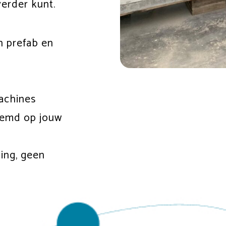
verder kunt.
n prefab en
achines
stemd op jouw
ing, geen