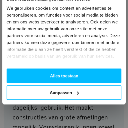
buiten. Een terras en/of tuin wordt
We gebruiken cookies om content en advertenties te
bij de woning betrokken. Geniet
personaliseren, om functies voor social media te bieden
volledig van het “outdoor living”
en om ons websiteverkeer te analyseren. Ook delen we
concept. Vouwdeuren vormen een
informatie over uw gebruik van onze site met onze
partners voor social media, adverteren en analyse. Deze
perfecte, brede toegang van huis
partners kunnen deze gegevens combineren met andere
naar terras of een verbinding van
informatie die u aan ze heeft verstrekt of die ze hebben
verzameld op basis van uw gebruik van hun services.
café of restaurant met de
buitenruimte die tijdens het seizoen
Alles toestaan
wordt gebruikt.
Het systeem MB-
FOLDLINE HD is een bijzonder
Aanpassen
comfortabele oplossing voor
dagelijks gebruik. Het maakt
constructies van grote afmetingen
mogelijk. Vouwdeuren kunnen zowel