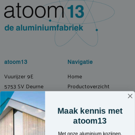
atoom13
Navigatie
Vuurijzer 9E
Home
5753 SV Deurne
Productoverzicht
T: 0493 319072
Prefab & Modulair
E: info@atoom13.nl
Over ons
Maak kennis met
Kennisbank
atoom13
Contact
Met onze aluminium kozijnen,