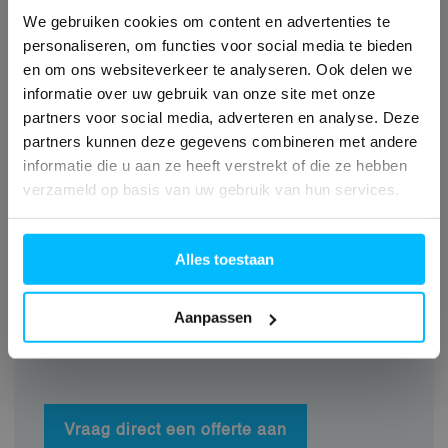
FUHR-ontvangers en tevens
We gebruiken cookies om content en advertenties te
leverbaar als wifi-
personaliseren, om functies voor social media te bieden
communicatiemodule SmartConnect
en om ons websiteverkeer te analyseren. Ook delen we
informatie over uw gebruik van onze site met onze
Easy; een alternatief zonder video-
partners voor social media, adverteren en analyse. Deze
intercom maar mét eenvoudige,
partners kunnen deze gegevens combineren met andere
draadloze installatie.
informatie die u aan ze heeft verstrekt of die ze hebben
verzameld op basis van uw gebruik van hun services.
Brochure downloaden
Alles toestaan
Aanpassen
Vraag direct een offerte aan