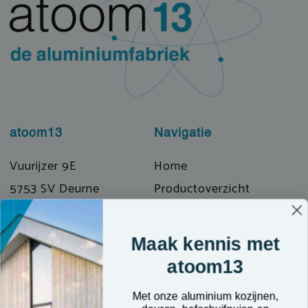
atoom13
Navigatie
Vuurijzer 9E
Home
5753 SV Deurne
Productoverzicht
T: 0493 319072
Prefab & Modulair
E: info@atoom13.nl
Over ons
Maak kennis met
Kennisbank
atoom13
Contact
Met onze aluminium kozijnen,