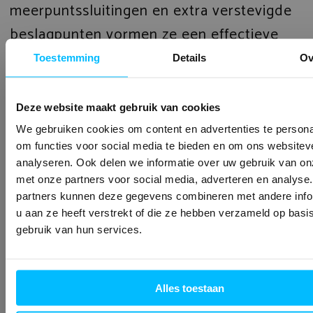
meerpuntssluitingen en extra verstevigde
beslagpunten vormen ze een effectieve
barrière tegen ongewenste bezoekers.
Toestemming
Details
Ov
Neem contact op
Deze website maakt gebruik van cookies
We gebruiken cookies om content en advertenties te persona
om functies voor social media te bieden en om ons websitev
analyseren. Ook delen we informatie over uw gebruik van on
met onze partners voor social media, adverteren en analyse
partners kunnen deze gegevens combineren met andere info
u aan ze heeft verstrekt of die ze hebben verzameld op basi
gebruik van hun services.
Alles toestaan