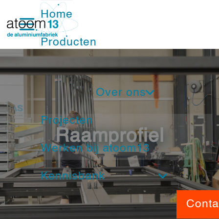
Home
Producten
Ramen
Over ons
Deuren
Projecten
Nieuwsbrief
Schuifpuien
Raamprofiel
Werken bij atoom13
Ons Team
Vliesgevels
Kennisbank
Service
Nood- en vluchtdeuren
Beeldbank
Conta
Showroom
Brandwerende kozijnen