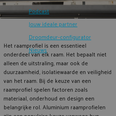
Brochures
Podcast
Sloten en beveiliging
Certificaten
Jouw ideale partner
Prefab gevelelementen
Droomdeur-configurator
Technische documenten
IsoStone dorpel voor aluminium 
Het raamprofiel is een essentieel
Nieuws
Verduurzaming
onderdeel van elk raam. Het bepaalt niet
Droomdeur-configurator
alleen de uitstraling, maar ook de
duurzaamheid, isolatiewaarde en veiligheid
van het raam. Bij de keuze van een
raamprofiel spelen factoren zoals
materiaal, onderhoud en design een
belangrijke rol. Aluminium raamprofielen