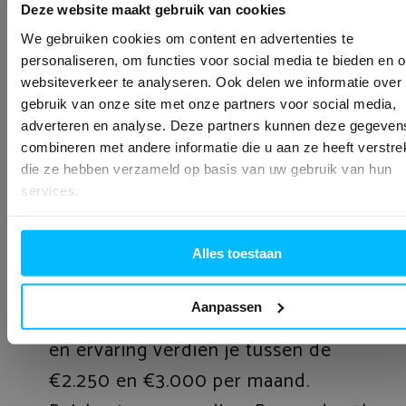
passen! Voordat je met een voldaan
Deze website maakt gebruik van cookies
gevoel naar huis gaat, wil je nog de laatste
We gebruiken cookies om content en advertenties te
personaliseren, om functies voor social media te bieden en 
kozijnen afmonteren.
websiteverkeer te analyseren. Ook delen we informatie over
gebruik van onze site met onze partners voor social media,
En de arbeidsvoorwaarden? Meer dan
adverteren en analyse. Deze partners kunnen deze gegeven
goed!
combineren met andere informatie die u aan ze heeft verstrek
die ze hebben verzameld op basis van uw gebruik van hun
Uitzicht op vast dienstverband. Na een
services.
tijdelijk contract gaan we voor een
vaste aanstelling. We gaan voor een
Alles toestaan
lange relatie!
Aanpassen
Prima salaris. Afhankelijk van je leeftijd
en ervaring verdien je tussen de
€2.250 en €3.000 per maand.