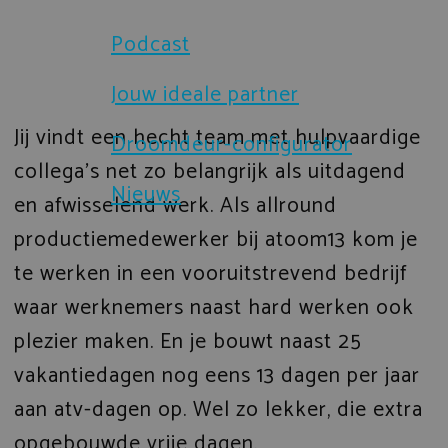
Brochures
Podcast
Sloten en beveiliging
Certificaten
Jouw ideale partner
Prefab gevelelementen
Jij vindt een hecht team met hulpvaardige
Droomdeur-configurator
Technische documenten
IsoStone dorpel voor aluminium 
collega’s net zo belangrijk als uitdagend
Nieuws
en afwisselend werk. Als allround
Verduurzaming
Droomdeur-configurator
productiemedewerker bij atoom13 kom je
te werken in een vooruitstrevend bedrijf
waar werknemers naast hard werken ook
plezier maken. En je bouwt naast 25
vakantiedagen nog eens 13 dagen per jaar
aan atv-dagen op. Wel zo lekker, die extra
opgebouwde vrije dagen.