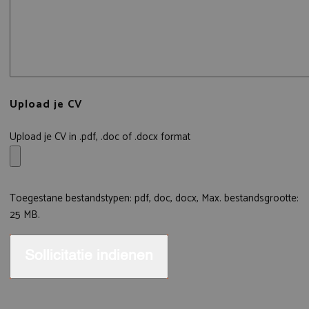
Upload je CV
Upload je CV in .pdf, .doc of .docx format
Toegestane bestandstypen: pdf, doc, docx, Max. bestandsgrootte:
25 MB.
Sollicitatie indienen