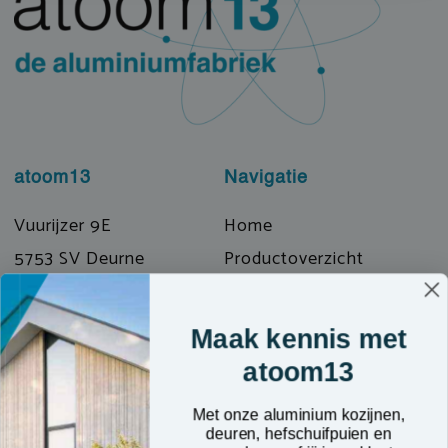
atoom13
Navigatie
Vuurijzer 9E
Home
5753 SV Deurne
Productoverzicht
T: 0493 319072
Prefab & Modulair
E: info@atoom13.nl
Over ons
Maak kennis met
Kennisbank
atoom13
Contact
Met onze aluminium kozijnen,
deuren, hefschuifpuien en