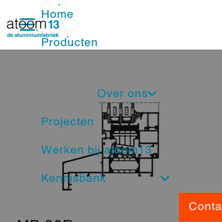
Home
Producten
Ramen
Over ons
Deuren
Projecten
Nieuwsbrief
Schuifpuien
Werken bij atoom13
Ons Team
Vliesgevels
Kennisbank
Service
Nood- en vluchtdeuren
Beeldbank
Conta
Showroom
Brandwerende kozijnen